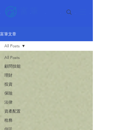
富筆
富筆文章
All Posts
All Posts
顧問技能
理財
投資
保險
法律
資產配置
稅務
信託