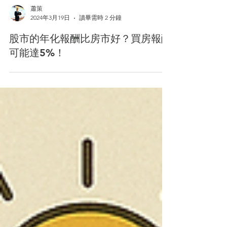
蕭策
2024年3月19日
讀畢需時 2 分鐘
股市的年化報酬比房市好？買房報酬
可能達5%！