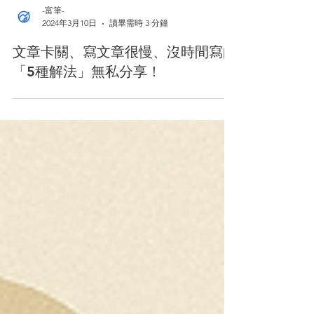
-富筆-
2024年3月10日
讀畢需時 3 分鐘
文章卡關、寫文章很慢、沒時間寫的
「5種解法」無私分享！