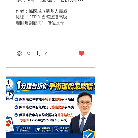
險金信託
作者：孫國城（凱基人壽處
經理／CFP® 國際認證高級
理財規劃顧問） 每位父母最
大的心願，莫過於希望即使
有一天自己不在了，孩子依
然能安心生活。 因此，很多
媽媽會提早準備存款、房
子、股票，甚至購買壽險，
137
0
1
希望把一切都留給孩子。 但
是，留給孩子，不代表孩子
就能自己管理；留給孩子，
也不代表一定能按照媽媽的
想法使用。 尤其當孩子還未
成年時，法律對於財產管理
有明確規定。即使媽媽生前
立了遺囑，也未必能完全決
定這筆錢由誰管理。 因此，
如果真正希望把愛留給孩
子，而不是留下未來可能發
生的家庭爭議，就必須了解
遺囑、親權、信託與保險金
信託之間的差異。 1. 孩子