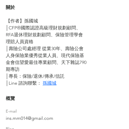
關於
【作者】孫國城
│CFP®國際認證高級理財規劃顧問、
RFA退休理財規劃顧問、保險管理學會
理賠人員資格
│壽險公司處經理 從業30年、壽險公會
人身保險業優秀從業人員、現代保險基
金會信望愛最佳專業顧問、天下雜誌790
期專訪
│專長：保險/退休/傳承/信託
│Line 諮詢聯繫： 
孫國城
概覽
E-mail
ins.mm014@gmail.com
Blog