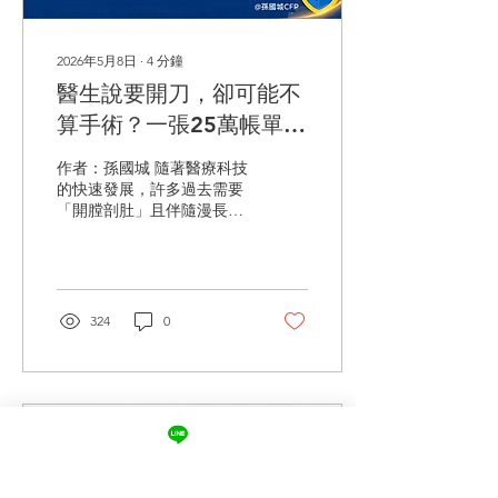
未成年時，留下的財產誰管
理？ 未成年子女可以繼承財
產，但通常沒有自行管理能
2026年5月8日
∙
4
分鐘
力，因此依法由法定代理人
醫生說要開刀，卻可能不
代為管理。 很多人以為，只
要遺產或保險金寫給孩子，
算手術？一張25萬帳單看
就一定只有孩子可以使用。
懂「醫療理賠」
其實並不是。 未成年子女雖
作者：孫國城 隨著醫療科技
然可以成為遺產繼承人，也
的快速發展，許多過去需要
可以成為保險金受益人，但
「開膛剖肚」且伴隨漫長恢
是由於尚未成年，不具有完
復期的疾病，如今已可透過
全行為能力，因此法律規
標榜「無創」、「微創」的
定，原則上由具有親權的父
尖端技術來治療。當醫師在
母擔任法定代理人，代為管
診間建議利用高能聚焦超音
理財產。 例如，一位媽媽過
波、熱消融等新式設備取代
324
0
世，留下 1,000 萬元給 8...
傳統手術刀時，病患通常會
因為「沒有傷口、隔天能出
院」而感到開心。 但是，醫
療技術的進步卻往往走在保
險條款與健保給付的前面。
當病患滿懷希望完成治療，
拿著高達25萬元的自費醫療
收據申請理賠時，卻經常遭