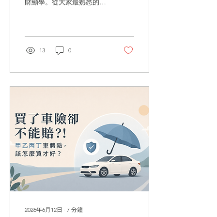
財顯學。從大家最熟悉的
0050、006208，到各式熱門
主題型產品，選擇越來越多
元。 尤其是最近，主動式
ETF 在 AI 熱潮帶動下，憑
著亮眼的超額報酬掀起話
13
0
題，但也讓不少投資人陷入
兩難：「主動跟被動到底差
在哪？現在進場會不會追
高？哪一種才真正適合
我？」 雖然名字都叫ETF，
但背後的操盤邏輯其實天差
地遠。 簡單來說，被動式
ETF就像『自動駕駛』，按
照既定路線穩健行駛，追求
安全抵達；主動式ETF則像
『經驗豐富的專業司機』，
憑藉路況判斷與操盤技術，
目標是幫你找捷徑、搶先一
步超車。 搞懂工具的本質，
選對適合自己的「駕駛風
格」，投資路上才能走得又
穩又遠，為自己的荷包做出
2026年6月12日
∙
7
分鐘
最智慧的選擇！ 主動ETF與