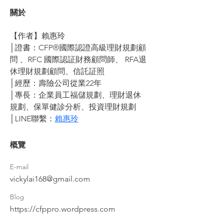
關於
【作者】賴惠玲
│證書：CFP®國際認證高級理財規劃顧
問 、RFC 國際認証財務顧問師、 RFA退
休理財規劃顧問、信託証照 
│經歷：壽險公司從業22年
│專長：企業員工福儲規劃、理財退休
規劃、保單健診分析、投資理財規劃 
│LINE聯繫：
賴惠玲
概覽
E-mail
vickylai168@gmail.com
Blog
https://cfppro.wordpress.com