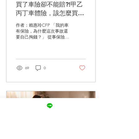
買了車險卻不能賠?!甲乙
被動ETF差在哪？ ETF的
「主動」與「被動」，指的
丙丁車體險，該怎麼買才
是選股方式的不同。 被動
好？
ETF的目標是追蹤特定指
作者：賴惠玲CFP 「我的車
數，例如台灣50指數、標普
有保險，為什麼這次事故還
500指數，基金的持股組合
要自己掏錢？」 從事保險工
幾乎完全跟著指數走，不依
作多年，我發現許多車主在
賴經理人的主觀判斷。 主動
投保時，最常問的問題是：
ETF則是由基金經理人主動
「甲式比較好嗎？」「乙式
篩選個股、決定進出時機，
夠不夠？」「丙式是不是最
目標是打敗市場、創造超越
便宜就好？」 事實上，車體
69
0
指數的超額報酬
險沒有絕對的好壞，只有適
（Alpha）。 投資10年，會
不適合。 有人花了不少保費
差多少？...
買甲式，結果多年沒出險，
覺得保費白繳；也有人為了
省錢只買丙式，卻在停車場
被不明車輛擦撞，最後只能
自己買單。 也有車主表示，
自己行車記錄良好，只買強
制險就夠了。那到底怎麼買
才對？ 買車險就像買雨傘，
但不是買最大的就最好，而
是要符合自己的風險需求。