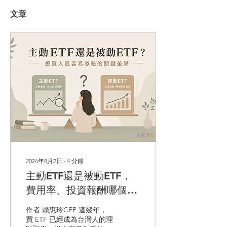
文章
2026年8月2日
∙
4
分鐘
主動ETF還是被動ETF，
費用率、投資報酬哪個
好？
作者 賴惠玲CFP 這幾年，
買 ETF 已經成為台灣人的理