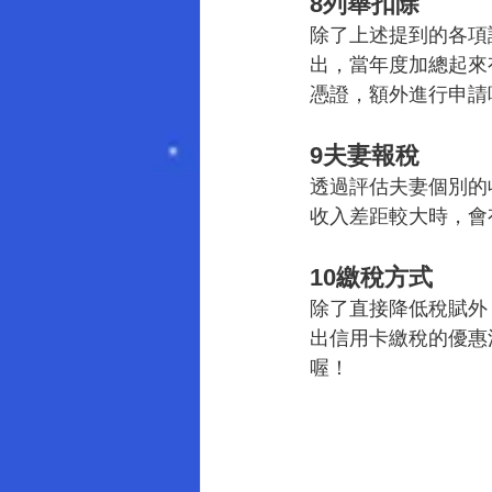
8列舉扣除
除了上述提到的各項
出，當年度加總起來有
憑證，額外進行申請
9夫妻報稅
透過評估夫妻個別的
收入差距較大時，會
10繳稅方式
除了直接降低稅賦外
出信用卡繳稅的優惠
喔！