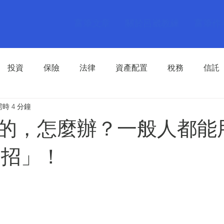
富筆文章
關於呂崴教練
富筆作
投資
保險
法律
資產配置
稅務
信託
時 4 分鐘
的，怎麼辦？一般人都能
0招」！