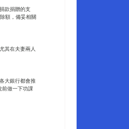
捐款捐贈的支
的扣除額，備妥相關
尤其在夫妻兩人
各大銀行都會推
稅前做一下功課