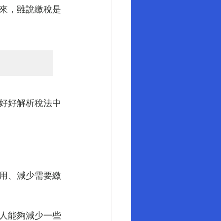
到來，雖說繳稅是
好好解析稅法中
用、減少需要繳
人能夠減少一些