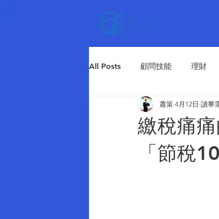
富筆
All Posts
顧問技能
理財
蕭策
4月12日
讀畢需
繳稅痛痛
「節稅1