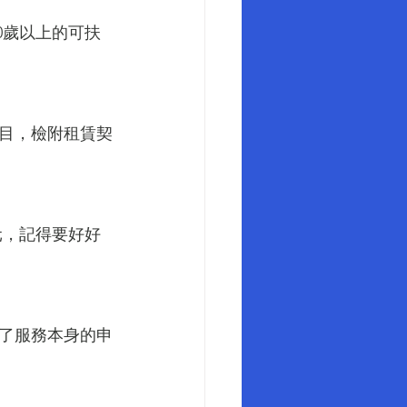
0歲以上的可扶
目，檢附租賃契
元，記得要好好
了服務本身的申