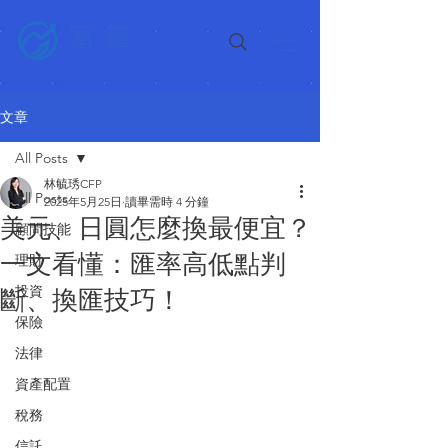
富筆
文章
All Posts
林毓琇CFP
All Posts
2025年5月25日
讀畢需時 4 分鐘
美元、日圓怎麼換最便宜？
顧問技能
一文看懂：匯率高低點判
理財
投資
斷、換匯技巧！
保險
法律
資產配置
稅務
信託