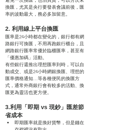
避免一次換匯，也怕買貴，可以分次來
換匯，尤其是央行要發表會議前後，匯
率的波動最大，務必多加留意。
2. 利用線上平台換匯
匯率是24小時都在變化的，銀行都有網
路銀行可換匯，不用再跑銀行櫃台，且
網路銀行匯率常優於臨櫃匯率，甚至有
「優惠加碼」活動。
有些銀行還推出理想匯率到時，可以自
動成交、或是24小時網銀換匯、理想的
匯率價格通知…等各種便民的換匯方
式，通常外商銀行會有較多的活動、換
匯更為靈活也更方便。
3.利用「即期 vs 現鈔」匯差節
省成本
即期匯率就是換好貨幣，但是錢在
存褶裡沒有取出