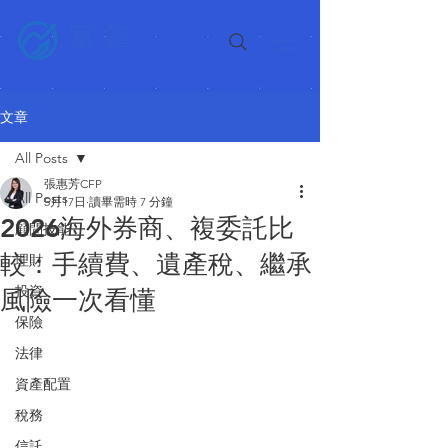
富筆
文章
All Posts
張惠芳CFP
All Posts
5月17日
讀畢需時 7 分鐘
2026海外券商、複委託比
顧問技能
較：手續費、遺產稅、繼承
理財
投資
風險一次看懂
保險
法律
資產配置
稅務
信託