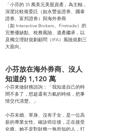
「小芬的 35 萬美元美股資產」為主軸，
深度比較複委託（如永豐金證券、國泰
證券、富邦證券）與海外券商
（如 Interactive Brokers、Firstrade）的
完整優缺點、稅務風險、遺產繼承，以
及獨立理財規劃顧問（IFA）風險規劃三
大面向。
小芬放在海外券商、沒人
知道的 1,120 萬
小芬來做財務諮詢：「我知道自己的時
間不多了，想趁還有力氣的時候，把事
情交代清楚。」
小芬未婚、單身、沒有子女，是一位高
薪的專業女性。確診癌症後，正在接受
化療。她不是對財務一無所知的人，打