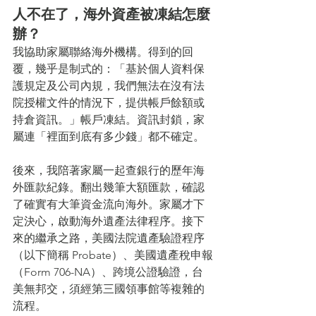
人不在了，海外資產被凍結怎麼
辦？
我協助家屬聯絡海外機構。得到的回
覆，幾乎是制式的：「基於個人資料保
護規定及公司內規，我們無法在沒有法
院授權文件的情況下，提供帳戶餘額或
持倉資訊。」帳戶凍結。資訊封鎖，家
屬連「裡面到底有多少錢」都不確定。
後來，我陪著家屬一起查銀行的歷年海
外匯款紀錄。翻出幾筆大額匯款，確認
了確實有大筆資金流向海外。家屬才下
定決心，啟動海外遺產法律程序。接下
來的繼承之路，美國法院遺產驗證程序
（以下簡稱 Probate）、美國遺產稅申報
（Form 706-NA）、跨境公證驗證，台
美無邦交，須經第三國領事館等複雜的
流程。