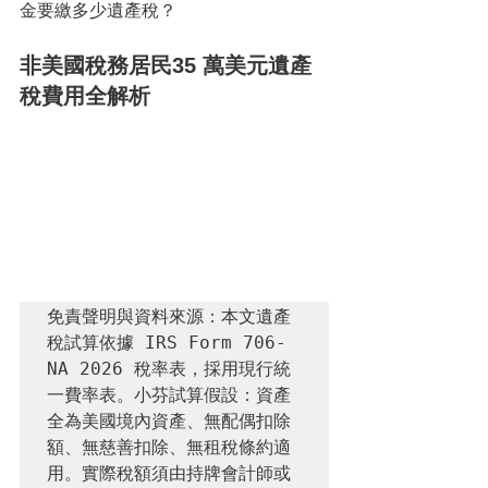
金要繳多少遺產稅？
非美國稅務居民35 萬美元遺產
稅費用全解析
免責聲明與資料來源：本文遺產
稅試算依據 IRS Form 706-
NA 2026 稅率表，採用現行統
一費率表。小芬試算假設：資產
全為美國境內資產、無配偶扣除
額、無慈善扣除、無租稅條約適
用。實際稅額須由持牌會計師或