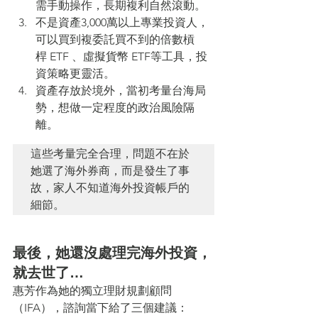
需手動操作，長期複利自然滾動。
不是資產3,000萬以上專業投資人，
可以買到複委託買不到的倍數槓
桿 ETF 、虛擬貨幣 ETF等工具，投
資策略更靈活。
資產存放於境外，當初考量台海局
勢，想做一定程度的政治風險隔
離。
這些考量完全合理，問題不在於
她選了海外券商，而是發生了事
故，家人不知道海外投資帳戶的
細節。
最後，她還沒處理完海外投資，
就去世了…
惠芳作為她的獨立理財規劃顧問
（IFA），諮詢當下給了三個建議：