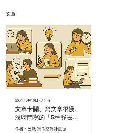
文章
2024年3月10日
∙
3
分鐘
文章卡關、寫文章很慢、
沒時間寫的「5種解法」
無私分享！
作者：呂崴 寫作陪伴計畫從