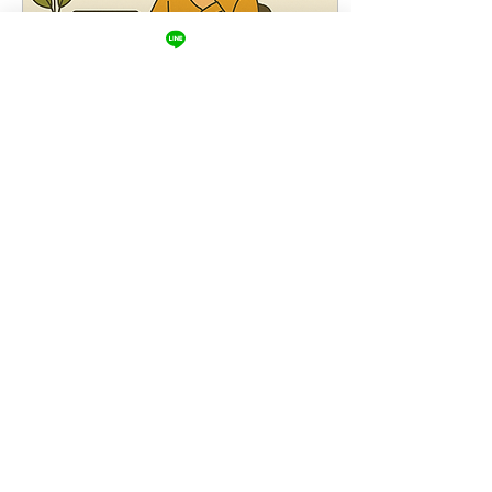
保讀者對文章的核心有清晰
理解，讓讀者收穫滿滿。 如
果你常看我的文章，一定會
發現我非常喜歡用點列的方
式寫文章。讀者看網路文章
時，通常處於輕鬆、半放空
2024年1月21日
∙
3
分鐘
的狀態，如果無法提供簡單
顧問做網路行銷(寫文章、
易懂、內容有深度的文章，
會被網路所淘汰。 2. 強調
經營社群)，要花多少時間
個人看法 除了點列重點，結
與金錢？
論也應該簡單易懂，不要延
作者：呂崴 你願意付出多少
伸太多、不要再加入新的看
時間、金錢經營網路？ 理財
法。將焦點放在作者在文章
顧問要經營網路行銷，絕對
中提出的觀點看法，讓讀者
不可能完全委外經營。理財
對顧問所提出的觀點有認同
顧問自己一定得付經一定的
感。 之前寫定期定額買0050
時間成本。主因是理財顧問
的心得文，就在結論給出我
的服務內容，具有高度專業
自己的經驗總結。「我認為
性，網路行銷的文章，幾乎
153
0
1
定期定額重要的是：長期投
無法透過他人代筆完成。 往
資、投資心態紀律、投資陪
下閱讀之前，希望你先思
伴。」對我來說，可以...
考： 願意每週付出多少時
間？ 願意每月付出多少金
錢？ 網路行銷至少要做：內
載入更多