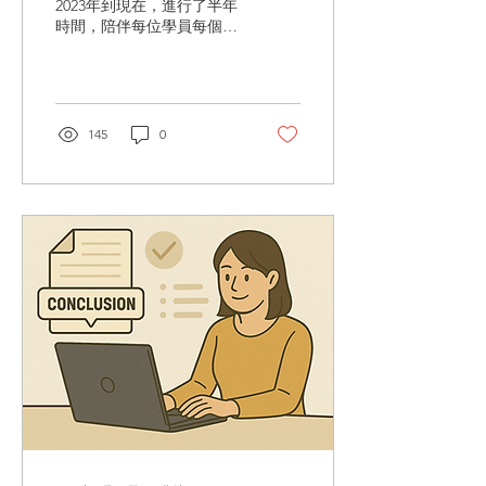
2023年到現在，進行了半年
時間，陪伴每位學員每個月
寫出一篇文章。本文統整了
理財顧問寫文章時，常見的
5種卡關，包含：想不到題
目、沒時間寫文章等等。 1.
想不到文章題目 文章的題目
145
0
靈感，建議從身邊客戶、新
聞、熱門討論觀察起。從客
戶一直問的問題、新聞一直
在分享的議題、臉書社團熱
度很高的討論，都是理財顧
問可以下手的題目。 如果有
好的題目，一定要將題目
「做好庫存」，先把靈感存
起來，完全不擔心沒有文章
靈感的問題。我自己是成立
一個只有我自己的LINE群
組，把文章靈感用打字、截
圖、分享連結的方式放在群
組中。 2.題目猶豫不決 但
有時候，靈感太多也會帶來
困擾。曾經有學員問我A題
目跟B題目，要寫哪一個比