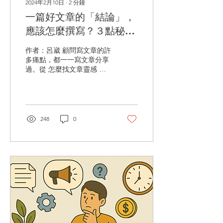
2024年2月10日
∙
2
分鐘
較好？還是應該把A+B兩個
一篇好文章的「結論」，
題目融合起來寫？ 我的思考
點是： (1) 先思考哪個題目
應該怎麼撰寫？３點秘訣
可以變現？可以變現的題目
分享！
效益大，當然要優先處理。
作者：呂崴 顧問寫文章的許
(2) 哪個題目具有時效性？
多痛點，都一一寫文章分享
有時效性的題目，也要優先
過。從 怎麼找文章靈感 、
處理，像是報稅相關的題
怎麼點出文章架構 、 文章
目，一定要在年初就開始準
應該寫多少字 ，本次要分享
備。 (3) 哪個大家比較有興
的是怎麼寫好一篇文章的結
趣？如果無法決定，可以詢
論。 文章的結論，是一整篇
問親朋好友給意見。 3.不知
文章的收尾，也是讓讀者留
248
0
道怎麼點出框架...
下印象的重要部分。我認為
一篇好文章的結論，應該包
含以下３點： 點列文章重點
強調個人看法 提出行動呼籲
1. 點列文章重點 讀者看到
文末的時候，通常已經頭昏
眼花，甚至是腦袋放空。非
常建議用點列的方式來寫文
章結論，協助讀者回想~剛
剛看到的文章內容&掌握重
點。用換句話說的方式，確