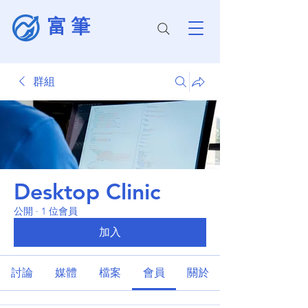
富筆
群組
Desktop Clinic
公開
·
1 位會員
加入
討論
媒體
檔案
會員
關於