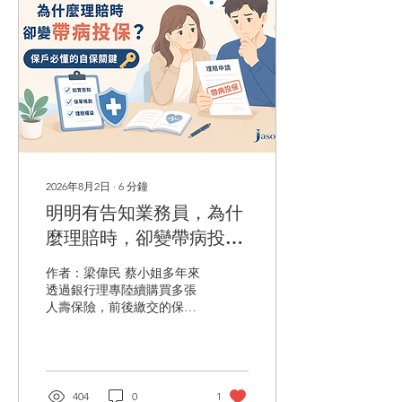
2026年8月2日
∙
6
分鐘
明明有告知業務員，為什
麼理賠時，卻變帶病投
保：健康告知超重要！
作者：梁偉民 蔡小姐多年來
透過銀行理專陸續購買多張
人壽保險，前後繳交的保費
已經超過千萬元，投保時她
曾主動告訴理專，自己罹患
重大疾病「多發性硬化症」
且持續用藥治療。當時理專
告訴她：「這個疾病名稱沒
404
0
1