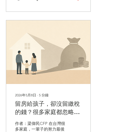
有寫在要保書上，不需要特
別告知。」蔡小姐相信銀行
理專的說法，在健康告知欄
位上並沒有特別註明相關病
史，保單也順利核保。 直到
今年，蔡小姐因重新檢視自
己的保險規劃，找上一位專
業保險顧問，顧問詳細查看
她過去的病歷與保單後，提
醒她：「不能只看疾病名稱
有沒有出現在要保書上，還
要看當時健康告知的書面問
題，是否涵蓋相關治療、診
療、用藥。」 蔡小姐這才驚
覺，自己過去投保的多張保
單，可能存在告知爭議。
「我明明有告訴理專，為什
2026年5月8日
∙
5
分鐘
麼最後卻可能變成是我的問
留房給孩子，卻沒留繳稅
題？」 更讓她擔心的是，這
些年已經繳了上千萬元保
的錢？很多家庭都忽略的
費。如果未來真的發生理
「遺產稅危機」
賠，保險公司會不會拒賠？
作者：梁偉民CFP 在台灣很
過去繳的保費又該怎麼辦？
多家庭，一輩子的努力最後
什麼是「告知義務」？ 依