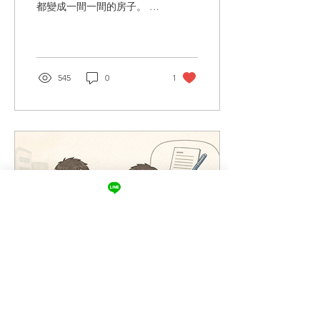
都變成一間一間的房子。 房
《保險法》第64條規定，訂
地產，對很多人來說，不只
立契約時，要保人對於保險
是資產，更是一種給家人的
人之書面詢問，應據實說
安全感。徐爸爸就是這樣的
明。 要保書上的告知事項是
人，他今年七十多歲，年輕
採「書面詢問主義」，也就
時從基層做起後來創業，一
545
0
1
是說有詢問到且符合條件的
路打拼、存錢，一有錢就買
問題，就需要誠實告知，反
房地產，慢慢買下三間房
之沒詢問到或不符合條件的
子，還有一塊早年投資的土
問題，則不需要告知。...
地。一間自己住，另外兩間
出租，土地則是放著等增
值，如果用市價算，這些房
地產價值超過上億元，而且
這些房地產，大多都在徐爸
爸名下，在外人看來他算是
「好野人」。 但去年徐太太
因為生病過世。在處理醫療
費、喪葬費，以及繳交遺產
稅的時候，徐爸爸才第一次
真正意識到一件事：這些費
用都需要「現金」，資產很
多但能馬上用的現金，其實
不多。徐太太過世讓他認真
2026年3月7日
∙
5
分鐘
思考，由於太太名下資產不