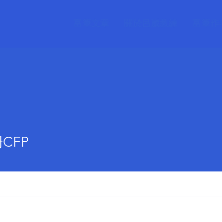
富筆文章
關於呂崴教練
富筆作
CFP