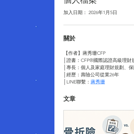
加入日期： 2026年1月5日
關於
【作者】蔣秀珊CFP
│證書：CFP®國際認證高級理
│專長：個人及家庭理財規劃、
│經歷：壽險公司從業26年
│LINE聯繫：
蔣秀珊
文章