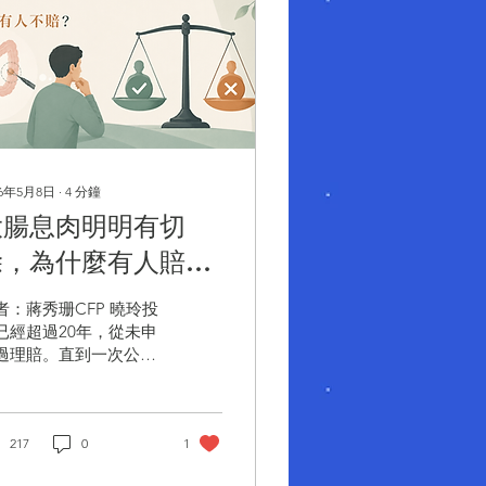
26年5月8日
∙
4
分鐘
大腸息肉明明有切
除，為什麼有人賠、
有人不賠？
：蔣秀珊CFP 曉玲投
已經超過20年，從未申
過理賠。直到一次公司
康檢查，她加做了腸胃
。檢查前，她特地詢問
：「自費麻醉跟大腸鏡
用，可以申請理賠
217
0
1
我當時回覆她：