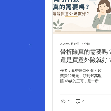
2026年7月19日
∙
4
分鐘
骨折險真的需要嗎
還是買意外險就好
作者：蔣秀珊CFP 骨折醫
藥費19萬元，領到49萬理
賠 48歲的王哥，是一所高
中學校的公務主任。某天
因電腦教室天花板電燈故
障，他陪同維修人員前往
察看，沒想到下摺疊梯
61
0
時，不慎踩空跌落，造成