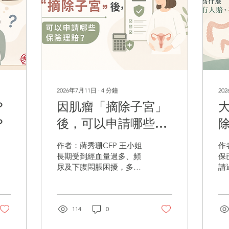
2026年7月11日
∙
4
分鐘
20
？
因肌瘤「摘除子宮」
？
後，可以申請哪些保
險理賠？
作者：蔣秀珊CFP 王小姐
作者
長期受到經血量過多、頻
保
尿及下腹悶脹困擾，多年
請
來一直追蹤治療。檢查發
健
現子宮內有十多顆肌瘤，
鏡
而且肌瘤持續增大。擔心
我
病變或有其他問題，醫師
114
0
費
評估後認為大多數子宮肌
嗎？」 