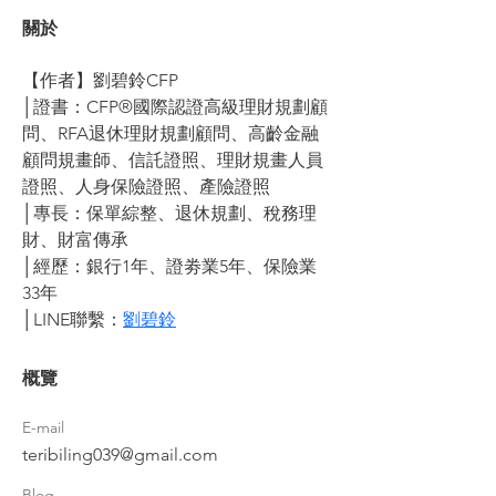
關於
【作者】劉碧鈴CFP
│證書：CFP®國際認證高級理財規劃顧
問、RFA退休理財規劃顧問、高齡金融
顧問規畫師、信託證照、理財規畫人員
證照、人身保險證照、產險證照
│專長：保單綜整、退休規劃、稅務理
財、財富傳承
│經歷：銀行1年、證劵業5年、保險業
33年
│LINE聯繫：
劉碧鈴
概覽
E-mail
teribiling039@gmail.com
Blog