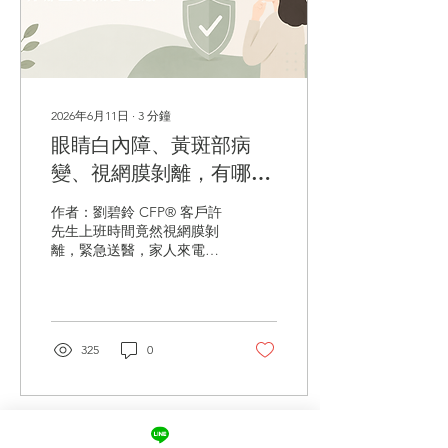
年房貸、利率 2.5%，每月
本息約 39,600 元， 收支
比：39,600 ÷ 125,000 =
31.7%，結果：更容易通
過。 情境3：30 年房貸、利
率 3%，每月本息約 50,600
2026年6月11日
∙
3
分鐘
元， 收支比：50,600 ÷
眼睛白內障、黃斑部病
125,000 = 40.5%，仍屬不少
銀行可接受範圍，但若有其
變、視網膜剝離，有哪些
他貸款，核貸成數可能受到
保險會理賠？
影響。 每月生活費估算，若
作者：劉碧鈴 CFP® 客戶許
月薪 12.5 萬， 房貸約
先生上班時間竟然視網膜剝
4.7~5.1 萬，剩餘收入 約
離，緊急送醫，家人來電問
7.4~7.8...
有何保險可以理賠？ 隨著AI
進步，人人使用電腦、手機
的時間越來越長、相對的眼
睛疾病的理賠頻率越來越頻
繁，眼睛的疾病要注意，提
325
0
早預防，以免造成不能挽回
的遺憾。 常見會遇到的眼
疾，常見的眼疾幾種：白內
障、青光眼、黃斑部病變、
視網膜剝離、眼睛問題很多