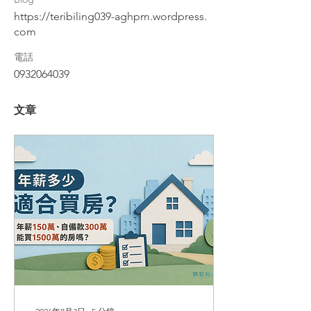
https://teribiling039-aghpm.wordpress.
com
電話
0932064039
文章