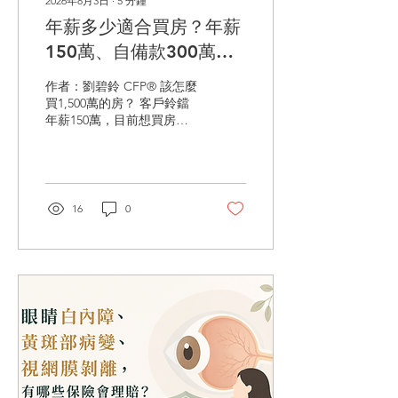
2026年8月3日
∙
5
分鐘
年薪多少適合買房？年薪
150萬、自備款300萬能
買1500萬的房嗎？
作者：劉碧鈴 CFP® 該怎麼
買1,500萬的房？ 客戶鈴鐺
年薪150萬，目前想買房
子，總價1500萬，想貸款
1200萬，請我幫他估算一
下，是否可以買房子？ 鈴鐺
年薪150 萬元，月薪（平
均）150 ÷ 12 = 12.5 萬元，
16
0
房貸：1,200 萬元 一般銀行
主要會看收支比：每月房貸
通常不要超過月收入的40%
～60%（不同銀行不同）。
負債比：若還有車貸、信
貸、卡費，也會一起計入。
情境1：30 年房貸、利率
2.5%，每月本息約 47,400
元 收支比：47,400 ÷
125,000 = 37.9%，結果：通
常有機會核貸。 情境2：40