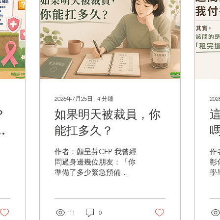
2026年7月25日
∙
4
分鐘
20
？
如果明天被裁員，你
能扛多久？
看
作者：顏呈芬CFP 我曾經
作者
問過身邊幾位朋友：「你
彰
準備了多少緊急預備
學
金？」 40歲的呂小姐，單
工
身，擔任專案經理，準備
將
了20萬元。 52歲的陳小
工
姐，單身，擔任財務經
11
0
一