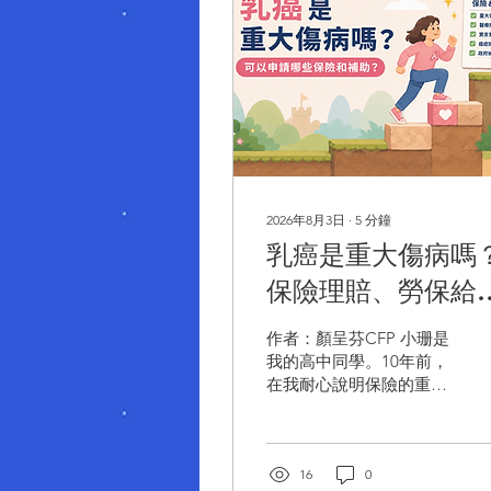
2026年8月3日
∙
5
分鐘
乳癌是重大傷病嗎
保險理賠、勞保給
付、政府補助一次
作者：顏呈芬CFP 小珊是
懂！
我的高中同學。10年前，
在我耐心說明保險的重要
性後，她買了一張年繳保
費36,000元的醫療保險。
這10年來，我曾多次替她
進行保單健檢，也建議她
16
0