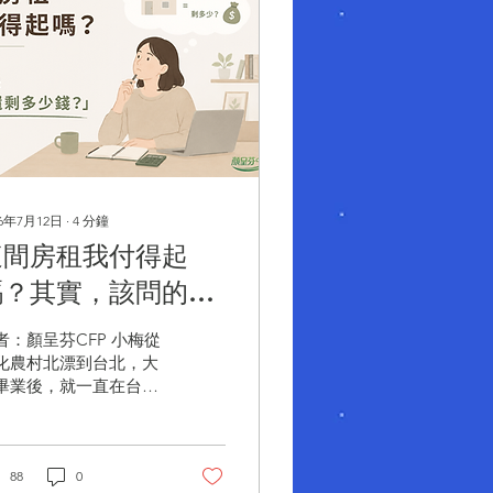
26年7月12日
∙
4
分鐘
這間房租我付得起
嗎？其實，該問的是
「租完還剩多少
：顏呈芬CFP 小梅從
錢？」
化農村北漂到台北，大
畢業後，就一直在台北
作、租房生活。一轉眼
近 10 年，她換過幾份
作，也搬過幾次家。每
次找房子，她最在意的
88
0