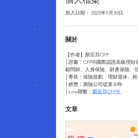
加入日期： 2025年9月30日
關於
【作者】顏呈芬CFP 
│證書：CFP®國際認證高級理
顧問師、人身保險、財產保險、
│專長：保險規劃、理財退休、
│經歷：壽險公司從業30年
│Line聯繫：
顏呈芬CFP® 
文章