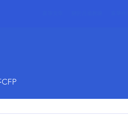
富筆文章
關於呂崴教練
富筆作
CFP