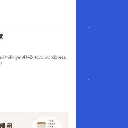
覽
s://nikkiyen4142-rtcvd.wordpress.
/